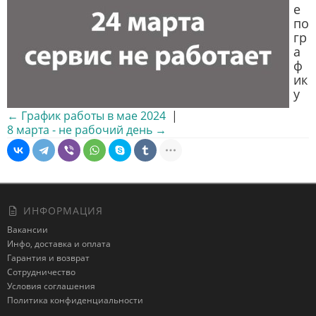
е
по
гр
а
ф
ик
у
← График работы в мае 2024
|
8 марта - не рабочий день →
ИНФОРМАЦИЯ
Вакансии
Инфо, доставка и оплата
Гарантия и возврат
Сотрудничество
Условия соглашения
Политика конфиденциальности