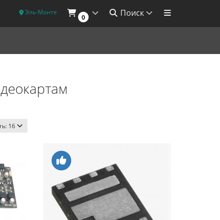
Поиск
Эль-Монте
0
идеокартам
ть:
16