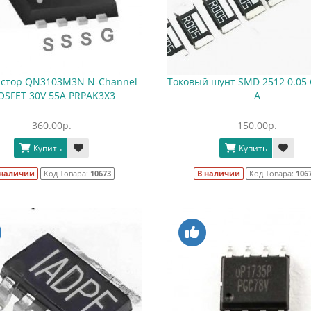
истор QN3103M3N N-Channel
Токовый шунт SMD 2512 0.05 
SFET 30V 55A PRPAK3X3
А
360.00р.
150.00р.
Купить
Купить
 наличии
Код Товара:
10673
В наличии
Код Товара:
106