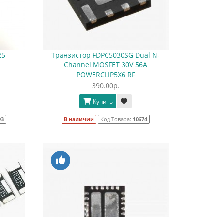
R5
Транзистор FDPC5030SG Dual N-
Channel MOSFET 30V 56A
POWERCLIP5X6 RF
390.00р.
Купить
93
В наличии
Код Товара:
10674