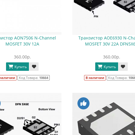
зистор AON7506 N-Channel
Транзистор AOE6930 N-Ch
MOSFET 30V 12A
MOSFET 30V 22A DFN5X
360.00р.
360.00р.
Купить
Купить
 наличии
Код Товара:
10664
В наличии
Код Товара:
106