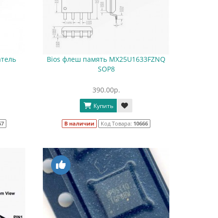
тель
Bios флеш память MX25U1633FZNQ
SOP8
390.00р.
Купить
67
В наличии
Код Товара:
10666