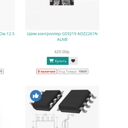
Ом 12.5
Шим контроллер GS9219 AOZ2261N
ALNB
420.00р.
Купить
70
В наличии
Код Товара:
10669