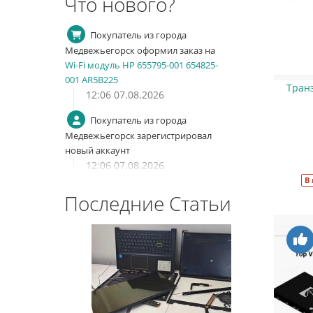
Что нового?
Покупатель из города
Медвежьегорск оформил заказ на
Wi-Fi модуль HP 655795-001 654825-
001 AR5B225
Тран
12:06 07.08.2026
Покупатель из города
Медвежьегорск зарегистрировал
новый аккаунт
12:06 07.08.2026
В
Покупатель из города
Последние Статьи
Тольятти авторизовался
18:24 03.08.2026
Покупатель из города Минск
авторизовался
11:10 03.08.2026
Покупатель из города Минск