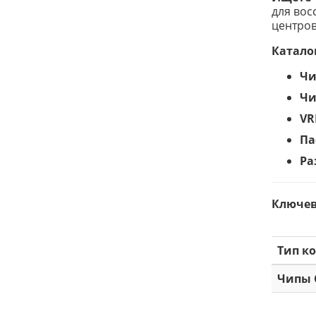
для вос
центров
Катало
Чи
Чи
VR
Па
Ра
Ключев
Тип к
Чипы 