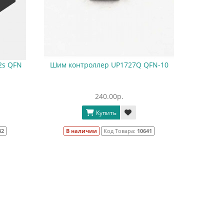
2s QFN
Шим контроллер UP1727Q QFN-10
240.00р.
Купить
42
В наличии
Код Товара:
10641