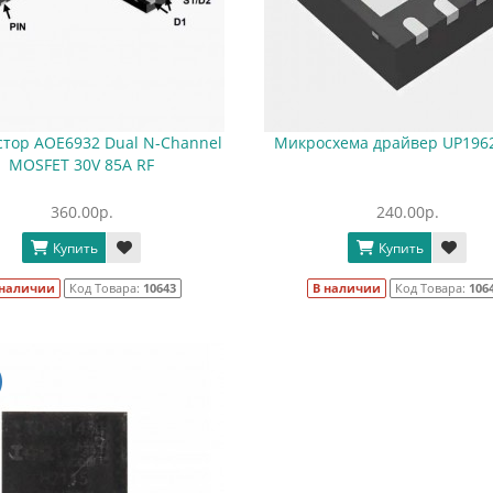
стор AOE6932 Dual N-Channel
Микросхема драйвер UP196
MOSFET 30V 85A RF
360.00р.
240.00р.
Купить
Купить
 наличии
Код Товара:
10643
В наличии
Код Товара:
106