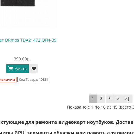
ет DRmos TDA21472 QFN-39
390.00р.
Купить
 наличии
Код Товара:
10621
1
2
3
>
>|
Показано с 1 по 16 из 45 (всего 
ктующие для ремонта видеокарт ноутбуков. Достав
чипы GPU, элементы обвязки или память для ремон