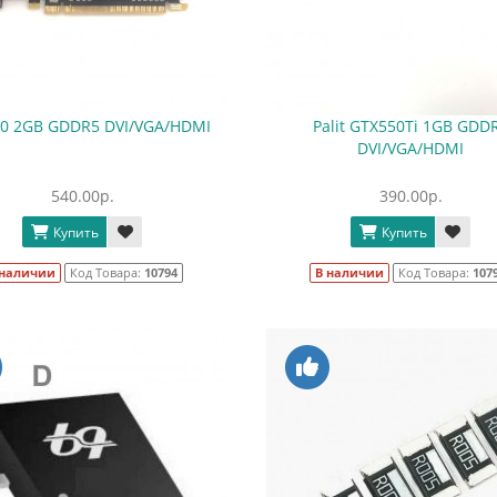
0 2GB GDDR5 DVI/VGA/HDMI
Palit GTX550Ti 1GB GDD
DVI/VGA/HDMI
540.00р.
390.00р.
Купить
Купить
 наличии
Код Товара:
10794
В наличии
Код Товара:
107