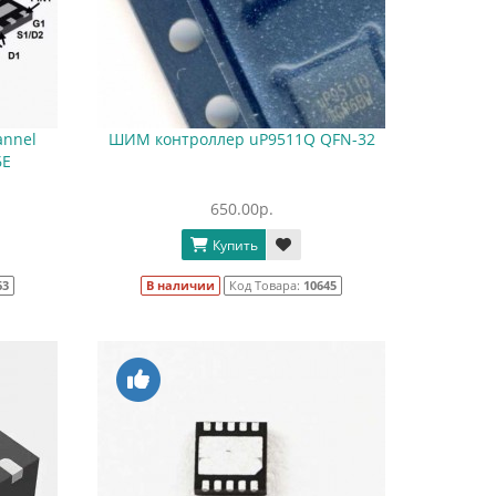
annel
ШИМ контроллер uP9511Q QFN-32
6E
650.00р.
Купить
63
В наличии
Код Товара:
10645