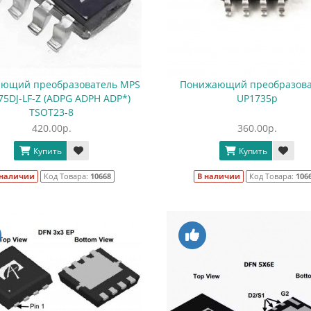
ющий преобразователь MPS
Понижающий преобразова
5DJ-LF-Z (ADPG ADPH ADP*)
UP1735p
TSOT23-8
420.00р.
360.00р.
Купить
Купить
 наличии
Код Товара:
10668
В наличии
Код Товара:
106