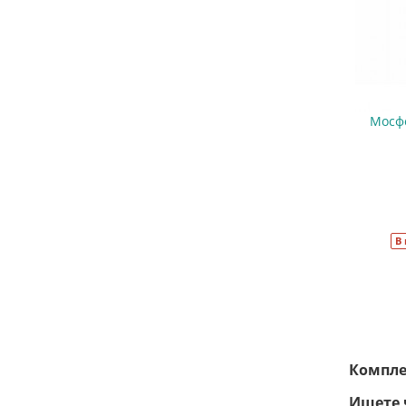
Покупатель из города
Тольятти зарегистрировал новый
аккаунт
22:22 31.07.2026
Мосф
В
Компле
Ищете 