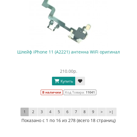
Шлейф iPhone 11 (A2221) антенна WiFi оригинал
210.00р.
Купить
В наличии
Код Товара:
11041
1
2
3
4
5
6
7
8
9
>
>|
Показано с 1 по 16 из 278 (всего 18 страниц)