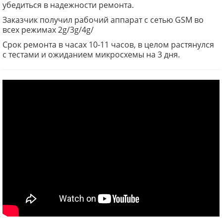
убедиться в надежности ремонта.
Заказчик получил рабочий аппарат с сетью GSM во
всех режимах 2g/3g/4g/
Срок ремонта в часах 10-11 часов, в целом растянулся
с тестами и ожиданием микросхемы на 3 дня.