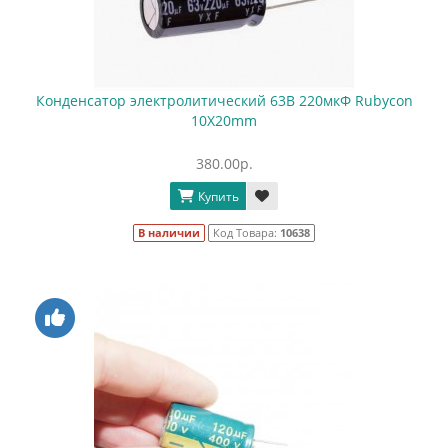
Конденсатор электролитический 63В 220мкФ Rubycon
10X20mm
380.00р.
Купить
В наличии
Код Товара:
10638