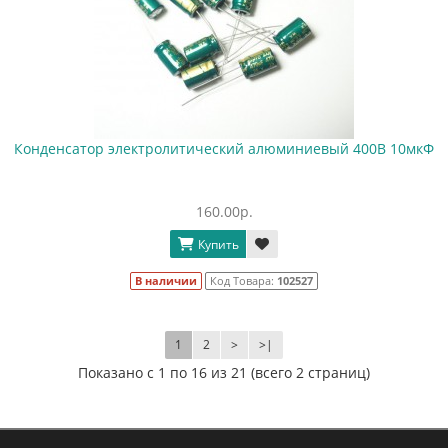
Конденсатор электролитический алюминиевый 400В 10мкФ
160.00р.
Купить
В наличии
Код Товара:
102527
1
2
>
>|
Показано с 1 по 16 из 21 (всего 2 страниц)