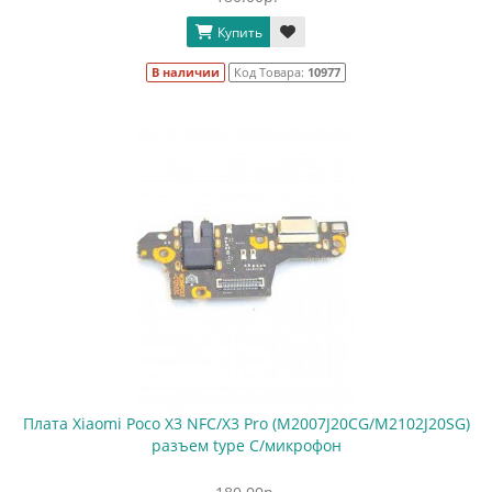
Купить
В наличии
Код Товара:
10977
Плата Xiaomi Poco X3 NFC/X3 Pro (M2007J20CG/M2102J20SG)
разъем type С/микрофон