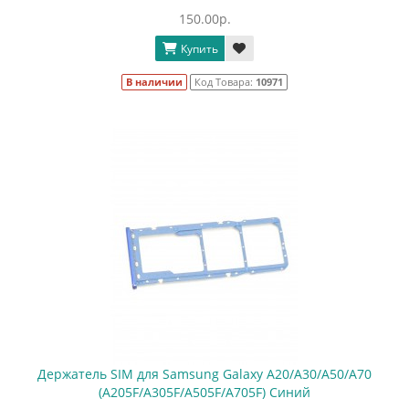
150.00р.
Купить
В наличии
Код Товара:
10971
Держатель SIM для Samsung Galaxy A20/A30/A50/A70
(A205F/A305F/A505F/A705F) Синий