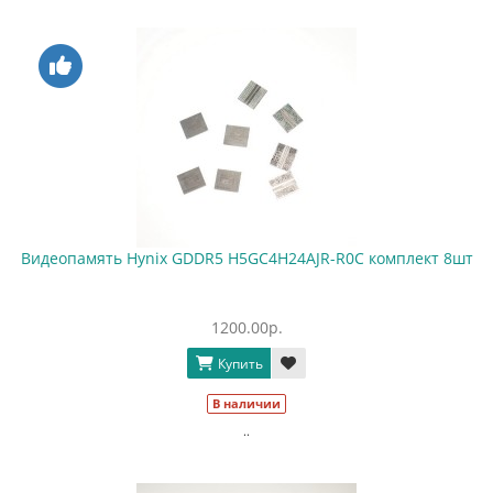
Видеопамять Hynix GDDR5 H5GC4H24AJR-R0C комплект 8шт
1200.00р.
Купить
В наличии
..