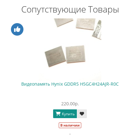
Сопутствующие Товары
Видеопамять Hynix GDDR5 H5GC4H24AJR-R0C
220.00р.
Купить
В наличии
..