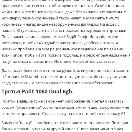
правило и чаще всего на этой модели именно так. Особенно после
майнинга. И эти банки визуально, даже без выпаивания заметны. У
них сверху темно коричневый такой налет. А если снять чип, то
коричневый нагар виден невооружённым взглядом. На видео с
нашего Ютуб канала, я наглядно продемонстрировал эти признаки.
После замены чипа видеопамяти H5gq8h24mjr r4c, изображение
появилось, ошибка 43 в драйверах пропала, драйвера встали и
никаких проблем. На мое рациональное предложение по замене
всех чипов, чтобы карта пожила подольше и ремонт был надежнее, я
получил отказ от заказчика. Не очень желал он вкладываться.
Далее, как обычно тесты под нагрузкой на видеопроцессор и память
в Furmark, MSI Kombustor. Немного мацнинга, чтобы нагрузить как
следует память. И отслеживаниесостояния в MSI Afterburner.
Третья Palit 1060 Dual 6gb
.
По этой видяшке тоже самое - нет изображения. Третья оказалась
совсем "умайненной" состояние видеопамяти и цвет микросхем мне
совсем не нравились. Ставлю сразу на тесты - ошибки по каналу C1.
Заменил "банку" - ошибки все те же с таким же значением. Поменял
банки местами - утекли на другой канал. Снова заменил чип 5 раз