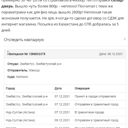
примерно 50*40*20 см со страховкой в 40000р, тип отправки
склад-
дверь
. Вышло чуть более 800р. - неплохо! Посчитал с теми же
параметрами как для физ лица, вышло 2600р! Неплохая такая
экономия получается. Не зря, я когда-то сделал договор со СДЭК для
интернет магазина. Посылка из Казахстана до СПб добралась за 5
дней.