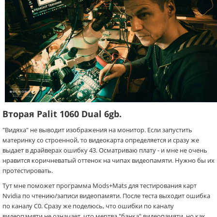
Вторая Palit 1060 Dual 6gb.
"Видяха" не выводит изображения на монитор. Если запустить
материнку со строенной, то видеокарта определяется и сразу же
выдает в драйверах ошибку 43. Осматриваю плату - и мне не очень
нравится коричневатый оттенок на чипах видеопамяти. Нужно бы их
протестировать.
Тут мне поможет программа Mods+Mats для тестирования карт
Nvidia по чтению/записи видеопамяти. После теста выходит ошибка
по каналу С0. Сразу же поделюсь, что ошибки по каналу
видеопамяти не означает, что мертва "банка" видеопамяти, но как