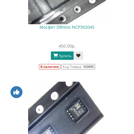
Мосфет DRmos NCP302045
450.00р.
Купить
В наличии
Код Товара:
103890