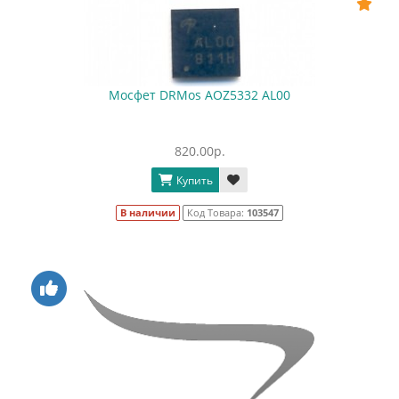
Мосфет DRMos AOZ5332 AL00
820.00р.
Купить
В наличии
Код Товара:
103547