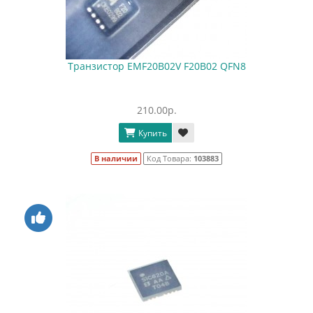
Транзистор EMF20B02V F20B02 QFN8
210.00р.
Купить
В наличии
Код Товара:
103883