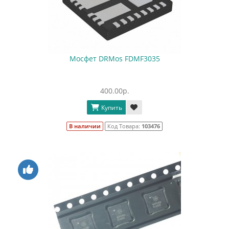
Мосфет DRMos FDMF3035
400.00р.
Купить
В наличии
Код Товара:
103476