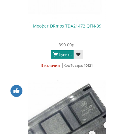
Мосфет DRmos TDA21472 QFN-39
390.00р.
Купить
В наличии
Код Товара:
10621