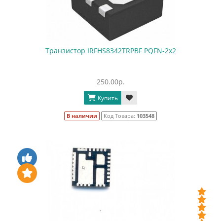
Транзистор IRFHS8342TRPBF PQFN-2x2
250.00р.
Купить
В наличии
Код Товара:
103548