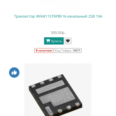
Транзистор IRF6811STRPBF N-канальный 25В 19A
300.00р.
Купить
В наличии
Код Товара:
10677