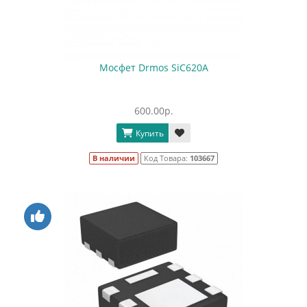
Мосфет Drmos SiC620A
600.00р.
Купить
В наличии
Код Товара:
103667